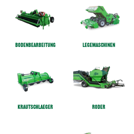
Bodenbearbeitung
Legemaschinen
Krautschlaeger
Roder