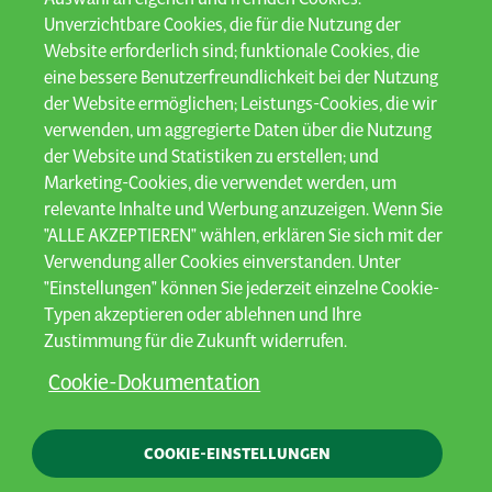
Unverzichtbare Cookies, die für die Nutzung der
Website erforderlich sind; funktionale Cookies, die
eine bessere Benutzerfreundlichkeit bei der Nutzung
der Website ermöglichen; Leistungs-Cookies, die wir
verwenden, um aggregierte Daten über die Nutzung
der Website und Statistiken zu erstellen; und
Marketing-Cookies, die verwendet werden, um
relevante Inhalte und Werbung anzuzeigen. Wenn Sie
"ALLE AKZEPTIEREN" wählen, erklären Sie sich mit der
BODENBEARBEITUNG
Verwendung aller Cookies einverstanden. Unter
"Einstellungen" können Sie jederzeit einzelne Cookie-
Mit den Bodenbearbeitungsmaschinen von AVR können
Typen akzeptieren oder ablehnen und Ihre
Landwirte unter nahezu allen Bedingungen eine optimale
Zustimmung für die Zukunft widerrufen.
Bodenstruktur schaffen.
Cookie-Dokumentation
Weiterlesen
COOKIE-EINSTELLUNGEN