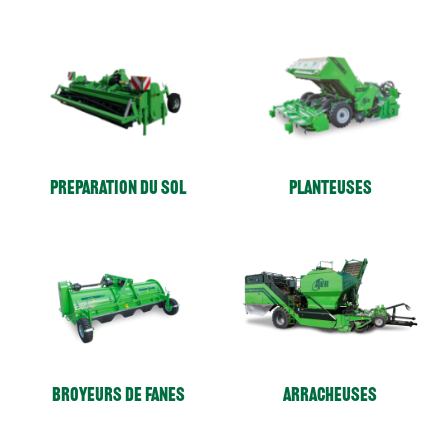
Preparation du sol
Planteuses
Broyeurs de fanes
Arracheuses