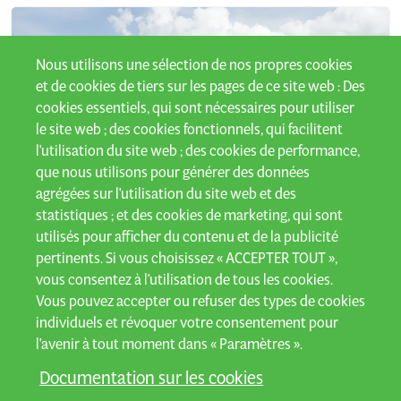
Nous utilisons une sélection de nos propres cookies
et de cookies de tiers sur les pages de ce site web : Des
cookies essentiels, qui sont nécessaires pour utiliser
le site web ; des cookies fonctionnels, qui facilitent
l'utilisation du site web ; des cookies de performance,
que nous utilisons pour générer des données
agrégées sur l'utilisation du site web et des
statistiques ; et des cookies de marketing, qui sont
utilisés pour afficher du contenu et de la publicité
pertinents. Si vous choisissez « ACCEPTER TOUT »,
PRÉPARATION DU SOL
vous consentez à l'utilisation de tous les cookies.
Vous pouvez accepter ou refuser des types de cookies
individuels et révoquer votre consentement pour
Grâce aux machines de travail du sol d'AVR, les agriculteurs
l'avenir à tout moment dans « Paramètres ».
peuvent obtenir une structure de sol optimale dans
pratiquement toutes les conditions.
Documentation sur les cookies